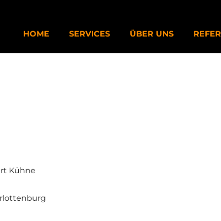
HOME
SERVICES
ÜBER UNS
REFE
ert Kühne
arlottenburg